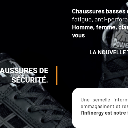
Chaussures basses o
fatigue, anti-perfor
Homme, femme, class
vous
LA NOUVELLE 
AUSSURES DE
SÉCURITÉ.
Une semelle interm
emmagasinent et rest
l’Infinergy est notre 