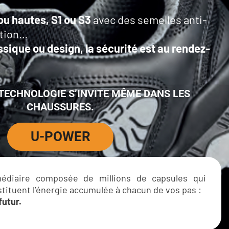
u hautes, S1 ou S3
avec des semelles anti-
ation…
ique ou design, la sécurité est au rendez-
TECHNOLOGIE S’INVITE MÊME DANS LES
CHAUSSURES.
U-POWER
édiaire composée de millions de capsules qui
ituent l’énergie accumulée à chacun de vos pas :
futur.